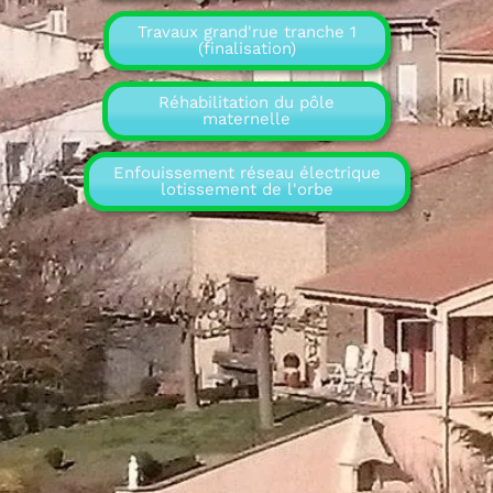
Travaux grand'rue tranche 1
(finalisation)
Réhabilitation du pôle
maternelle
Enfouissement réseau électrique
lotissement de l'orbe