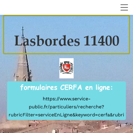
Lasbordes 11400
formulaires CERFA en ligne:
https://www.service-
public.fr/particuliers/recherche?
rubricFilter=serviceEnLigne&keyword=cerfa&rubricTyp