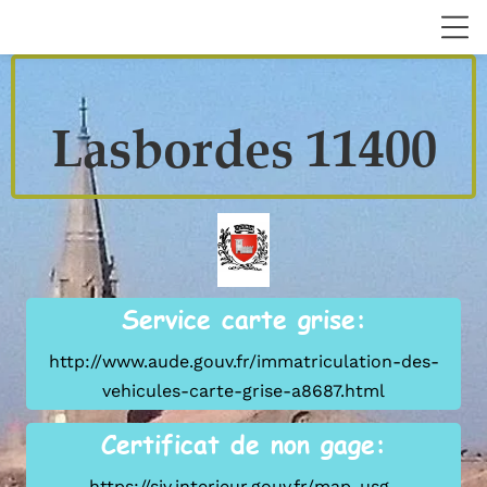
Lasbordes 11400
Service carte grise:
http://www.aude.gouv.fr/immatriculation-des-
vehicules-carte-grise-a8687.html
Certificat de non gage:
https://siv.interieur.gouv.fr/map-usg-