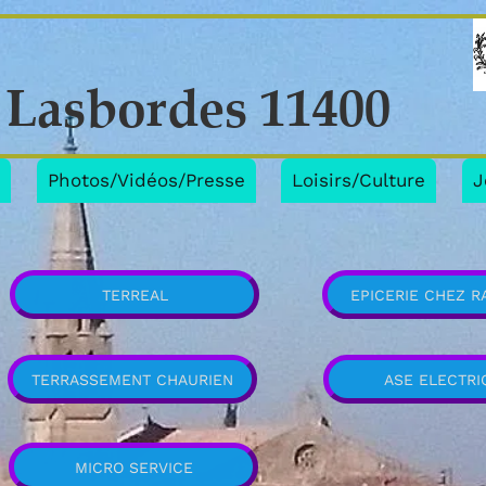
Lasbordes 11400
e
Photos/Vidéos/Presse
Loisirs/Culture
J
TERREAL
EPICERIE CHEZ 
TERRASSEMENT CHAURIEN
ASE ELECTRI
MICRO SERVICE