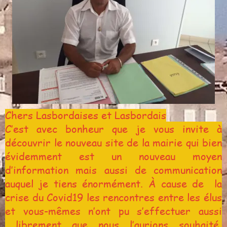
Chers Lasbordaises et Lasbordais
C’est avec bonheur que je vous invite à
découvrir le nouveau site de la mairie qui bien
évidemment est un nouveau moyen
d’information mais aussi de communication
auquel je tiens énormément. À cause de la
crise du Covid19 les rencontres entre les élus
et vous-mêmes n’ont pu s’effectuer aussi
librement que nous l’aurions souhaité,